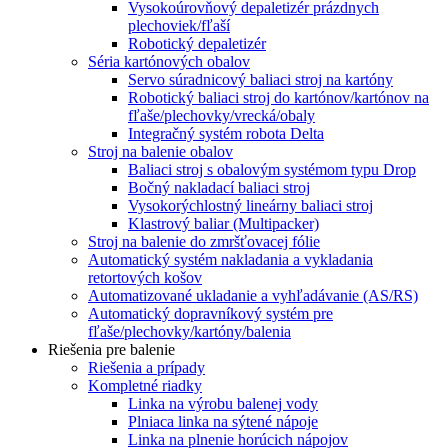
Vysokoúrovňový depaletizér prázdnych
plechoviek/fľaší
Robotický depaletizér
Séria kartónových obalov
Servo súradnicový baliaci stroj na kartóny
Robotický baliaci stroj do kartónov/kartónov na
fľaše/plechovky/vrecká/obaly
Integračný systém robota Delta
Stroj na balenie obalov
Baliaci stroj s obalovým systémom typu Drop
Bočný nakladací baliaci stroj
Vysokorýchlostný lineárny baliaci stroj
Klastrový baliar (Multipacker)
Stroj na balenie do zmršťovacej fólie
Automatický systém nakladania a vykladania
retortových košov
Automatizované ukladanie a vyhľadávanie (AS/RS)
Automatický dopravníkový systém pre
fľaše/plechovky/kartóny/balenia
Riešenia pre balenie
Riešenia a prípady
Kompletné riadky
Linka na výrobu balenej vody
Plniaca linka na sýtené nápoje
Linka na plnenie horúcich nápojov