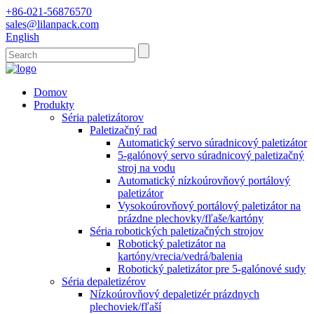
+86-021-56876570
sales@lilanpack.com
English
Domov
Produkty
Séria paletizátorov
Paletizačný rad
Automatický servo súradnicový paletizátor
5-galónový servo súradnicový paletizačný
stroj na vodu
Automatický nízkoúrovňový portálový
paletizátor
Vysokoúrovňový portálový paletizátor na
prázdne plechovky/fľaše/kartóny
Séria robotických paletizačných strojov
Robotický paletizátor na
kartóny/vrecia/vedrá/balenia
Robotický paletizátor pre 5-galónové sudy
Séria depaletizérov
Nízkoúrovňový depaletizér prázdnych
plechoviek/fľaší