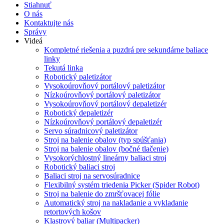
Stiahnuť
O nás
Kontaktujte nás
Správy
Videá
Kompletné riešenia a puzdrá pre sekundárne baliace
linky
Tekutá linka
Robotický paletizátor
Vysokoúrovňový portálový paletizátor
Nízkoúrovňový portálový paletizátor
Vysokoúrovňový portálový depaletizér
Robotický depaletizér
Nízkoúrovňový portálový depaletizér
Servo súradnicový paletizátor
Stroj na balenie obalov (typ spúšťania)
Stroj na balenie obalov (bočné tlačenie)
Vysokorýchlostný lineárny baliaci stroj
Robotický baliaci stroj
Baliaci stroj na servosúradnice
Flexibilný systém triedenia Picker (Spider Robot)
Stroj na balenie do zmršťovacej fólie
Automatický stroj na nakladanie a vykladanie
retortových košov
Klastrový baliar (Multipacker)