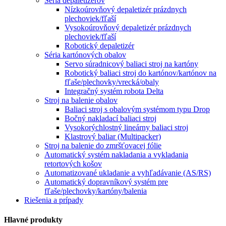
Séria depaletizérov
Nízkoúrovňový depaletizér prázdnych
plechoviek/fľaší
Vysokoúrovňový depaletizér prázdnych
plechoviek/fľaší
Robotický depaletizér
Séria kartónových obalov
Servo súradnicový baliaci stroj na kartóny
Robotický baliaci stroj do kartónov/kartónov na
fľaše/plechovky/vrecká/obaly
Integračný systém robota Delta
Stroj na balenie obalov
Baliaci stroj s obalovým systémom typu Drop
Bočný nakladací baliaci stroj
Vysokorýchlostný lineárny baliaci stroj
Klastrový baliar (Multipacker)
Stroj na balenie do zmršťovacej fólie
Automatický systém nakladania a vykladania
retortových košov
Automatizované ukladanie a vyhľadávanie (AS/RS)
Automatický dopravníkový systém pre
fľaše/plechovky/kartóny/balenia
Riešenia a prípady
Hlavné produkty