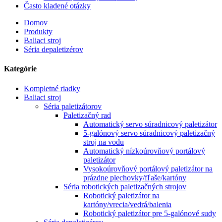
Často kladené otázky
Domov
Produkty
Baliaci stroj
Séria depaletizérov
Kategórie
Kompletné riadky
Baliaci stroj
Séria paletizátorov
Paletizačný rad
Automatický servo súradnicový paletizátor
5-galónový servo súradnicový paletizačný
stroj na vodu
Automatický nízkoúrovňový portálový
paletizátor
Vysokoúrovňový portálový paletizátor na
prázdne plechovky/fľaše/kartóny
Séria robotických paletizačných strojov
Robotický paletizátor na
kartóny/vrecia/vedrá/balenia
Robotický paletizátor pre 5-galónové sudy