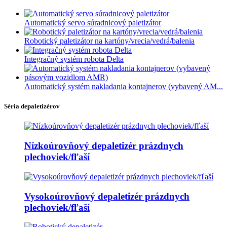
Automatický servo súradnicový paletizátor
Robotický paletizátor na kartóny/vrecia/vedrá/balenia
Integračný systém robota Delta
Automatický systém nakladania kontajnerov (vybavený AM...
Séria depaletizérov
Nízkoúrovňový depaletizér prázdnych
plechoviek/fľaší
Vysokoúrovňový depaletizér prázdnych
plechoviek/fľaší