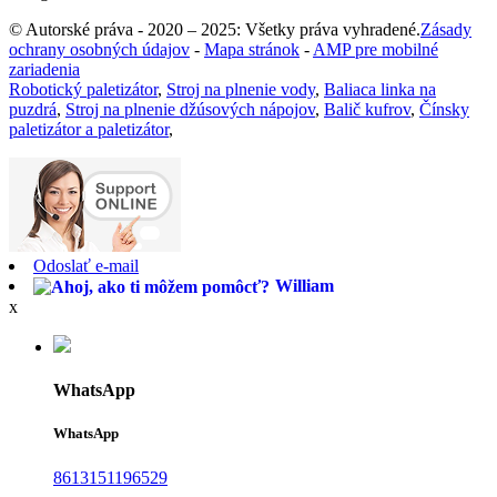
© Autorské práva - 2020 – 2025: Všetky práva vyhradené.
Zásady
ochrany osobných údajov
-
Mapa stránok
-
AMP pre mobilné
zariadenia
Robotický paletizátor
,
Stroj na plnenie vody
,
Baliaca linka na
puzdrá
,
Stroj na plnenie džúsových nápojov
,
Balič kufrov
,
Čínsky
paletizátor a paletizátor
,
Odoslať e-mail
William
x
WhatsApp
WhatsApp
8613151196529