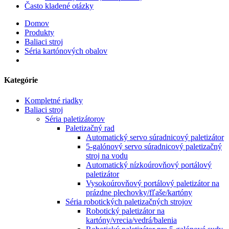
Často kladené otázky
Domov
Produkty
Baliaci stroj
Séria kartónových obalov
Kategórie
Kompletné riadky
Baliaci stroj
Séria paletizátorov
Paletizačný rad
Automatický servo súradnicový paletizátor
5-galónový servo súradnicový paletizačný
stroj na vodu
Automatický nízkoúrovňový portálový
paletizátor
Vysokoúrovňový portálový paletizátor na
prázdne plechovky/fľaše/kartóny
Séria robotických paletizačných strojov
Robotický paletizátor na
kartóny/vrecia/vedrá/balenia