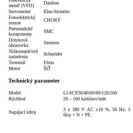
Frekvenčný
Danfoss
menič (VFD)
Servomotor
Elau-Siemens
Fotoelektrický
CHORÝ
senzor
Pneumatické
SMC
komponenty
Dotyková
Siemens
obrazovka
Nízkonapäťové
Schneider
zariadenia
Terminál
Fénix
Motor
ŠIŤ
Technický parameter
Model
LI-SCP20/40/60/80/120/160
Rýchlosť
20 – 160 kartónov/min
3 x 380 V AC ±10 %, 50 Hz, 3
Napájací zdroj
fázy + N + PE.