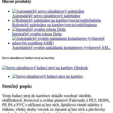
Hlavné produkty
Automatický servo súradnicový paletizátor
Robotický paletizátor na kartóny/vrecia/vedrá/balenia
Integračný systém robota Delta
Automatický systém nakladania kontajnerov (vybavený AM...
Servo súradnicový baliaci stroj na kartóny
Stručný popis:
Tento baliaci stroj do kartónov dokáže rozobrať okrúhle,
obdĺžnikové, štvorcové a oválne plastové fľaše/sudy z PET, HDPE,
PP, PS a PVC s rúčkami aj bez nich, špirálovo vinuté nádoby z
vlákien, všetky druhy vreciek so zipsami aj bez nich a plechovky