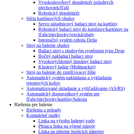
Vysokoúrovňový depaletizér prázdnych
plechoviek/fľaší
Robotický depaletizér
Séria kartónových obalov
Servo súradnicový baliaci stroj na kartóny
Robotický baliaci stroj do kartónov/kartónov na
fľaše/plechovky/vrecká/obaly
Integračný systém robota Delta
Stroj na balenie obalov
Baliaci stroj s obalovým systémom typu Drop
Bočný nakladací baliaci stroj
Vysokorýchlostný lineárny baliaci stroj
Klastrový baliar (Multipacker)
Stroj na balenie do zmršťovacej fólie
Automatický systém nakladania a vykladania
retortových košov
Automatizované ukladanie a vyhľadávanie (AS/RS)
Automatický dopravníkový systém pre
fľaše/plechovky/kartóny/balenia
Riešenia pre balenie
Riešenia a prípady
Kompletné riadky
Linka na výrobu balenej vody
Plniaca linka na sýtené nápoje
Linka na plnenie horúcich nápojov