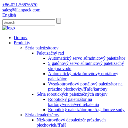
+86-021-56876570
sales@lilanpack.com
English
Domov
Produkty
Séria paletizátorov
Paletizačný rad
Automatický servo súradnicový paletizátor
5-galónový servo súradnicový paletizačný
stroj na vodu
Automatický nízkoúrovňový portálový
paletizátor
Vysokoúrovňový portálový paletizátor na
prázdne plechovky/fľaše/kartóny
Séria robotických paletizačných strojov
Robotický paletizátor na
kartóny/vrecia/vedrá/balenia
Robotický paletizátor pre 5-galónové sudy
Séria depaletizérov
Nízkoúrovňový depaletizér prázdnych
plechoviek/fľaší