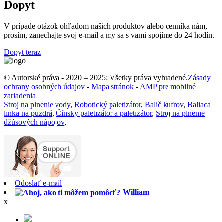
Dopyt
V prípade otázok ohľadom našich produktov alebo cenníka nám,
prosím, zanechajte svoj e-mail a my sa s vami spojíme do 24 hodín.
Dopyt teraz
© Autorské práva - 2020 – 2025: Všetky práva vyhradené.
Zásady
ochrany osobných údajov
-
Mapa stránok
-
AMP pre mobilné
zariadenia
Stroj na plnenie vody
,
Robotický paletizátor
,
Balič kufrov
,
Baliaca
linka na puzdrá
,
Čínsky paletizátor a paletizátor
,
Stroj na plnenie
džúsových nápojov
,
Odoslať e-mail
William
x