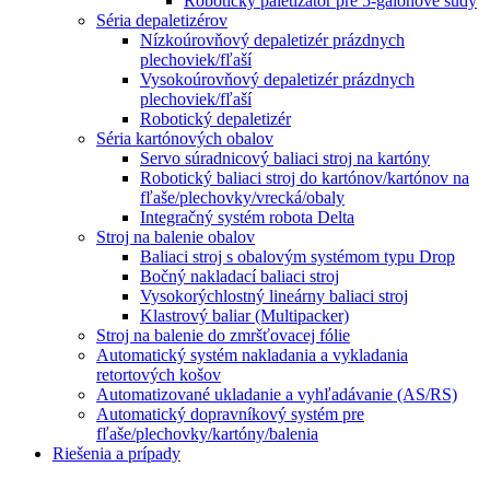
Robotický paletizátor pre 5-galónové sudy
Séria depaletizérov
Nízkoúrovňový depaletizér prázdnych
plechoviek/fľaší
Vysokoúrovňový depaletizér prázdnych
plechoviek/fľaší
Robotický depaletizér
Séria kartónových obalov
Servo súradnicový baliaci stroj na kartóny
Robotický baliaci stroj do kartónov/kartónov na
fľaše/plechovky/vrecká/obaly
Integračný systém robota Delta
Stroj na balenie obalov
Baliaci stroj s obalovým systémom typu Drop
Bočný nakladací baliaci stroj
Vysokorýchlostný lineárny baliaci stroj
Klastrový baliar (Multipacker)
Stroj na balenie do zmršťovacej fólie
Automatický systém nakladania a vykladania
retortových košov
Automatizované ukladanie a vyhľadávanie (AS/RS)
Automatický dopravníkový systém pre
fľaše/plechovky/kartóny/balenia
Riešenia a prípady