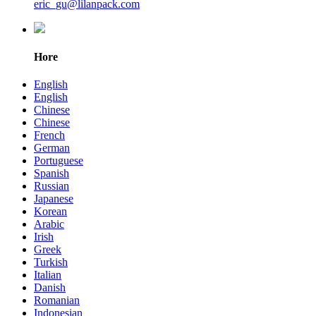
eric_gu@lilanpack.com
Hore
English
English
Chinese
Chinese
French
German
Portuguese
Spanish
Russian
Japanese
Korean
Arabic
Irish
Greek
Turkish
Italian
Danish
Romanian
Indonesian