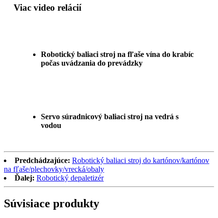
Viac video relácií
Robotický baliaci stroj na fľaše vína do krabíc
počas uvádzania do prevádzky
Servo súradnicový baliaci stroj na vedrá s
vodou
Predchádzajúce:
Robotický baliaci stroj do kartónov/kartónov
na fľaše/plechovky/vrecká/obaly
Ďalej:
Robotický depaletizér
Súvisiace produkty