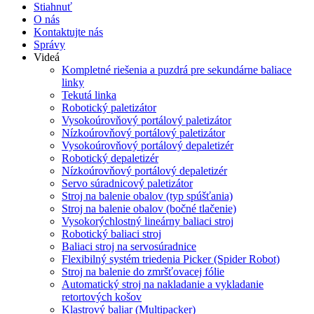
Stiahnuť
O nás
Kontaktujte nás
Správy
Videá
Kompletné riešenia a puzdrá pre sekundárne baliace
linky
Tekutá linka
Robotický paletizátor
Vysokoúrovňový portálový paletizátor
Nízkoúrovňový portálový paletizátor
Vysokoúrovňový portálový depaletizér
Robotický depaletizér
Nízkoúrovňový portálový depaletizér
Servo súradnicový paletizátor
Stroj na balenie obalov (typ spúšťania)
Stroj na balenie obalov (bočné tlačenie)
Vysokorýchlostný lineárny baliaci stroj
Robotický baliaci stroj
Baliaci stroj na servosúradnice
Flexibilný systém triedenia Picker (Spider Robot)
Stroj na balenie do zmršťovacej fólie
Automatický stroj na nakladanie a vykladanie
retortových košov
Klastrový baliar (Multipacker)