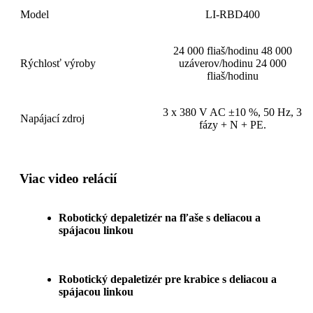
Model
LI-RBD400
24 000 fliaš/hodinu 48 000
Rýchlosť výroby
uzáverov/hodinu 24 000
fliaš/hodinu
3 x 380 V AC ±10 %, 50 Hz, 3
Napájací zdroj
fázy + N + PE.
Viac video relácií
Robotický depaletizér na fľaše s deliacou a
spájacou linkou
Robotický depaletizér pre krabice s deliacou a
spájacou linkou