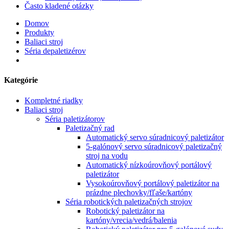
Často kladené otázky
Domov
Produkty
Baliaci stroj
Séria depaletizérov
Kategórie
Kompletné riadky
Baliaci stroj
Séria paletizátorov
Paletizačný rad
Automatický servo súradnicový paletizátor
5-galónový servo súradnicový paletizačný
stroj na vodu
Automatický nízkoúrovňový portálový
paletizátor
Vysokoúrovňový portálový paletizátor na
prázdne plechovky/fľaše/kartóny
Séria robotických paletizačných strojov
Robotický paletizátor na
kartóny/vrecia/vedrá/balenia