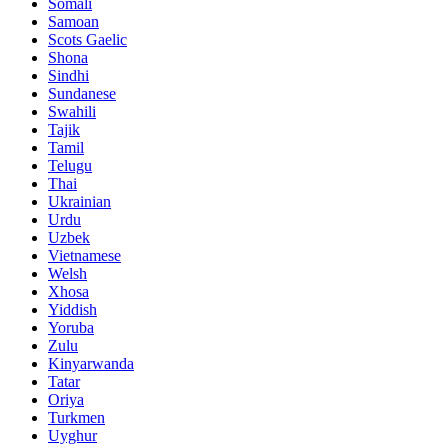
Somali
Samoan
Scots Gaelic
Shona
Sindhi
Sundanese
Swahili
Tajik
Tamil
Telugu
Thai
Ukrainian
Urdu
Uzbek
Vietnamese
Welsh
Xhosa
Yiddish
Yoruba
Zulu
Kinyarwanda
Tatar
Oriya
Turkmen
Uyghur