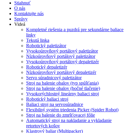
Stiahnuť
O nás
Kontaktujte nás
Správy
Videá
Kompletné riešenia a puzdrá pre sekundárne baliace
linky
Tekutá linka
Robotický paletizátor
Vysokoúrovňový portálový paletizátor
Nízkoúrovňový portálový paletizátor
Vysokoúrovňový portálový depaletizér
Robotický depaletizér
Nízkoúrovňový portálový depaletizér
Servo súradnicový paletizátor
Stroj na balenie obalov (typ spúšťania)
Stroj na balenie obalov (bočné tlačenie)
Vysokorýchlostný lineárny baliaci stroj
Robotický baliaci stroj
Baliaci stroj na servosúradnice
Flexibilný systém triedenia Picker (Spider Robot)
Stroj na balenie do zmršťovacej fólie
Automatický stroj na nakladanie a vykladanie
retortových košov
Klastrový baliar (Multipacker)