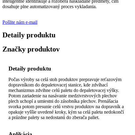
inteligentne identifikuje a rozoberá naskladané predmety, čím
dosahuje plne automatizovaný proces vykladania.
Pošlite nám e-mail
Detaily produktu
Značky produktov
Detaily produktu
Počas výroby sa celá stoh produktov prepravuje reťazovým
dopravníkom do depaletovacej stanice, kde zdvíhací
mechanizmus zdvihne celú paletu do depaletovacej výšky.
Potom zariadenie na nasávanie medzivrstvových plechov
plech uchopí a umiestni do zásobníka plechov. Prenášacia
svorka potom presunie celú vrstvu produktov na dopravník a
opakuje vyššie uvedené kroky, kým sa celá paleta nedokončí
a prázdne palety sa nedostanú do zberača paliet.
Aplikácia