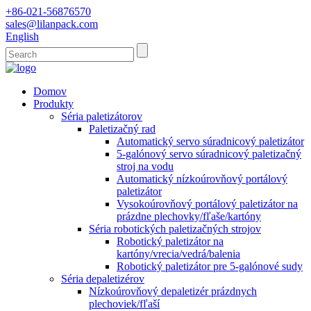
+86-021-56876570
sales@lilanpack.com
English
Domov
Produkty
Séria paletizátorov
Paletizačný rad
Automatický servo súradnicový paletizátor
5-galónový servo súradnicový paletizačný
stroj na vodu
Automatický nízkoúrovňový portálový
paletizátor
Vysokoúrovňový portálový paletizátor na
prázdne plechovky/fľaše/kartóny
Séria robotických paletizačných strojov
Robotický paletizátor na
kartóny/vrecia/vedrá/balenia
Robotický paletizátor pre 5-galónové sudy
Séria depaletizérov
Nízkoúrovňový depaletizér prázdnych
plechoviek/fľaší