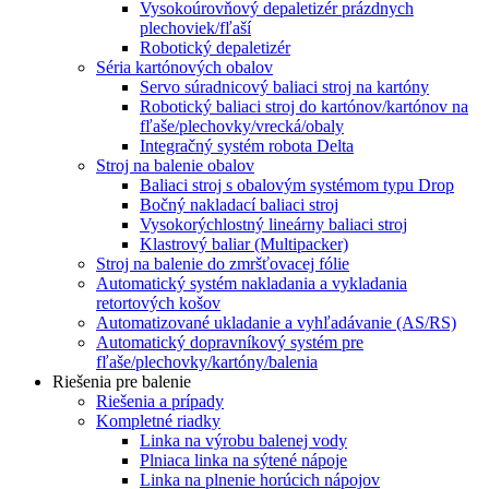
Vysokoúrovňový depaletizér prázdnych
plechoviek/fľaší
Robotický depaletizér
Séria kartónových obalov
Servo súradnicový baliaci stroj na kartóny
Robotický baliaci stroj do kartónov/kartónov na
fľaše/plechovky/vrecká/obaly
Integračný systém robota Delta
Stroj na balenie obalov
Baliaci stroj s obalovým systémom typu Drop
Bočný nakladací baliaci stroj
Vysokorýchlostný lineárny baliaci stroj
Klastrový baliar (Multipacker)
Stroj na balenie do zmršťovacej fólie
Automatický systém nakladania a vykladania
retortových košov
Automatizované ukladanie a vyhľadávanie (AS/RS)
Automatický dopravníkový systém pre
fľaše/plechovky/kartóny/balenia
Riešenia pre balenie
Riešenia a prípady
Kompletné riadky
Linka na výrobu balenej vody
Plniaca linka na sýtené nápoje
Linka na plnenie horúcich nápojov