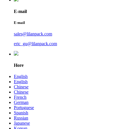
E-mail
E-mail
sales@lilanpack.com
eric_gu@lilanpack.com
Hore
English
English
Chinese
Chinese
French
German
Portuguese
Spanish
Russian
Japanese
Korean