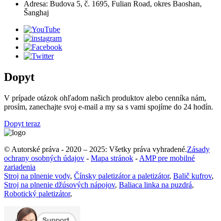
Adresa: Budova 5, č. 1695, Fulian Road, okres Baoshan,
Šanghaj
Dopyt
V prípade otázok ohľadom našich produktov alebo cenníka nám,
prosím, zanechajte svoj e-mail a my sa s vami spojíme do 24 hodín.
Dopyt teraz
© Autorské práva - 2020 – 2025: Všetky práva vyhradené.
Zásady
ochrany osobných údajov
-
Mapa stránok
-
AMP pre mobilné
zariadenia
Stroj na plnenie vody
,
Čínsky paletizátor a paletizátor
,
Balič kufrov
,
Stroj na plnenie džúsových nápojov
,
Baliaca linka na puzdrá
,
Robotický paletizátor
,