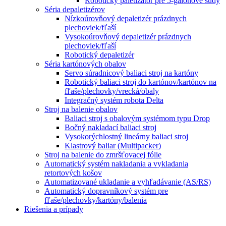
Robotický paletizátor pre 5-galónové sudy
Séria depaletizérov
Nízkoúrovňový depaletizér prázdnych
plechoviek/fľaší
Vysokoúrovňový depaletizér prázdnych
plechoviek/fľaší
Robotický depaletizér
Séria kartónových obalov
Servo súradnicový baliaci stroj na kartóny
Robotický baliaci stroj do kartónov/kartónov na
fľaše/plechovky/vrecká/obaly
Integračný systém robota Delta
Stroj na balenie obalov
Baliaci stroj s obalovým systémom typu Drop
Bočný nakladací baliaci stroj
Vysokorýchlostný lineárny baliaci stroj
Klastrový baliar (Multipacker)
Stroj na balenie do zmršťovacej fólie
Automatický systém nakladania a vykladania
retortových košov
Automatizované ukladanie a vyhľadávanie (AS/RS)
Automatický dopravníkový systém pre
fľaše/plechovky/kartóny/balenia
Riešenia a prípady