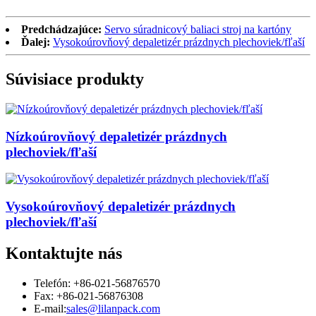
Predchádzajúce:
Servo súradnicový baliaci stroj na kartóny
Ďalej:
Vysokoúrovňový depaletizér prázdnych plechoviek/fľaší
Súvisiace produkty
Nízkoúrovňový depaletizér prázdnych
plechoviek/fľaší
Vysokoúrovňový depaletizér prázdnych
plechoviek/fľaší
Kontaktujte nás
Telefón: +86-021-56876570
Fax: +86-021-56876308
E-mail:
sales@lilanpack.com